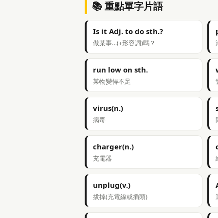
📚 重點單字片語
Is it Adj. to do sth.?
做某事…(+形容詞)嗎？
run low on sth.
某物變得不足
virus(n.)
病毒
charger(n.)
充電器
unplug(v.)
拔掉(充電線或插頭)