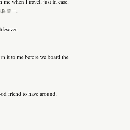
th me when I travel, just in case.
以防萬一。
ifesaver.
urn it to me before we board the
ood friend to have around.
。