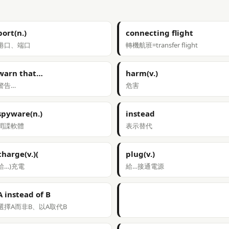
port(n.)
connecting flight
港口、端口
轉機航班=transfer flight
warn that…
harm(v.)
警告…
危害
spyware(n.)
instead
間諜軟體
表示替代
charge(v.)(
plug(v.)
給…)充電
給…接通電源
A instead of B
選擇A而非B、以A取代B