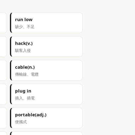
run low
缺少、不足
hack(v.)
駭客入侵
cable(n.)
傳輸線、電纜
plug in
插入、插電
portable(adj.)
便攜式