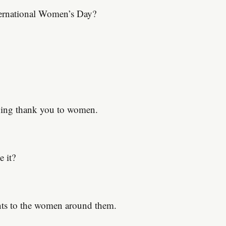
ternational Women’s Day?
saying thank you to women.
。
 it?
ents to the women around them.