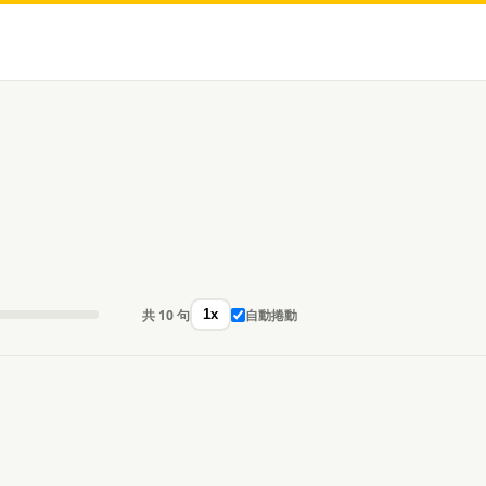
共 10 句
自動捲動
1x