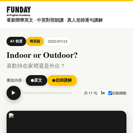
看新聞學英文 · 中英對照朗讀 · 真人老師逐句講解
A1 程度
簡易版
2025/07/23
Indoor or Outdoor?
喜歡待在家裡還是外出？
播放內容：
原文
老師講解
▶
共 11 句
自動捲動
1x