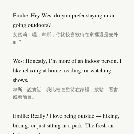
Emilie: Hey Wes, do you prefer staying in or
going outdoors?
艾蜜莉：嘿，韋斯，你比較喜歡待在家裡還是去外
面？
Wes: Honestly, I’m more of an indoor person. I
like relaxing at home, reading, or watching
shows.
韋斯：說實話，我比較喜歡待在家裡，放鬆、看書
或看節目。
Emilie: Really? I love being outside — hiking,
biking, or just sitting in a park. The fresh air