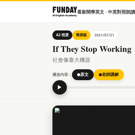
看新聞學英文 · 中英對照朗讀
A2 程度
簡易版
2021/07/21
If They Stop Working
社會像臺大機器
播放內容：
原文
老師講解
▶