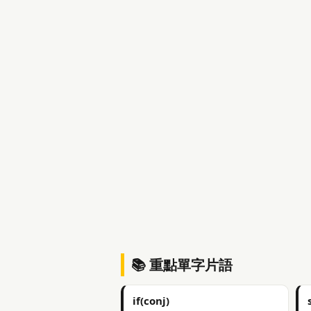
📚 重點單字片語
if(conj)