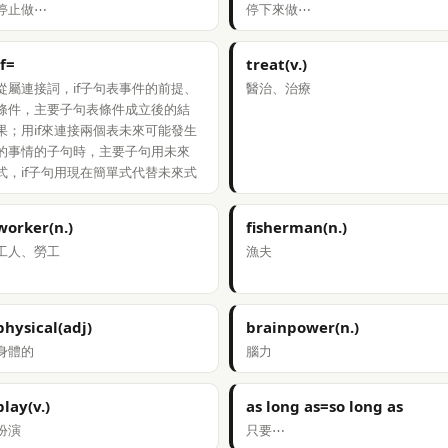
停止做⋯
停下來做⋯
if=
treat(v.)
從屬連接詞，if子句表事件的前提、
醫治、治療
條件，主要子句表條件成立後的結
果；用if來連接兩個表未來可能發生
的事情的子句時，主要子句用未來
式，if子句用現在簡單式代替未來式
worker(n.)
fisherman(n.)
工人、勞工
漁夫
physical(adj)
brainpower(n.)
身體的
腦力
play(v.)
as long as=so long as
扮演
只要⋯