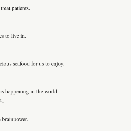
reat patients.
 to live in.
cious seafood for us to enjoy.
。
is happening in the world.
事。
e brainpower.