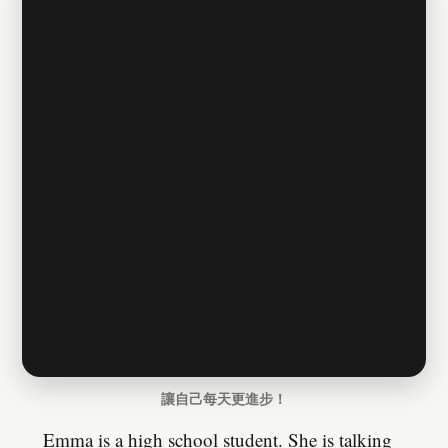
讓自己每天更進步！
Emma is a high school student. She is talking