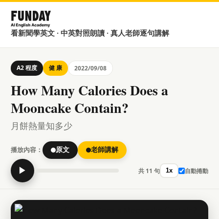
看新聞學英文 · 中英對照朗讀 · 真人老師逐句講解
A2 程度
健 康
2022/09/08
How Many Calories Does a
Mooncake Contain?
月餅熱量知多少
播放內容：
原文
老師講解
▶
共 11 句
自動捲動
1x