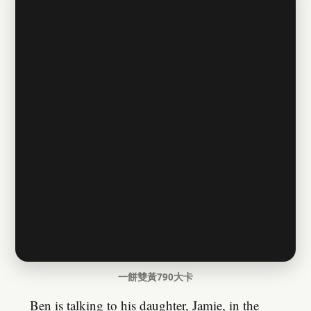
一餅雙黃790大卡
Ben is talking to his daughter, Jamie, in the