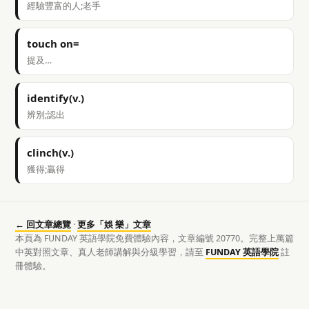
經驗豐富的人;老手
touch on=
提及…
identify(v.)
辨別;認出
clinch(v.)
獲得;贏得
← 回文章總覽
·
更多「娛 樂」文章
本頁為 FUNDAY 英語學院免費體驗內容，文章編號 20770。完整上萬篇
中英對照文章、真人老師講解與分級學習，請至
FUNDAY 英語學院
註
冊體驗。