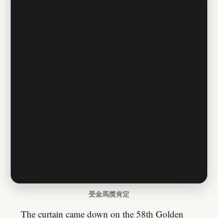
受金馬獎肯定
The curtain came down on the 58th Golden