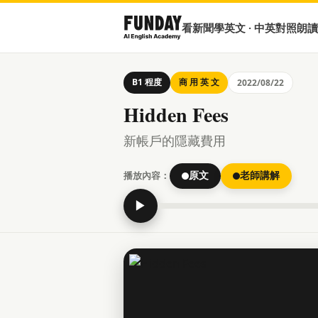
看新聞學英文 · 中英對照朗讀
B1 程度
商 用 英 文
2022/08/22
Hidden Fees
新帳戶的隱藏費用
播放內容：
原文
老師講解
▶