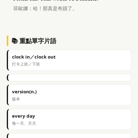
菲歐娜：哈！那真是奇蹟了。
📚 重點單字片語
clock in／clock out
打卡上班／下班
version(n.)
版本
every day
每一天、天天