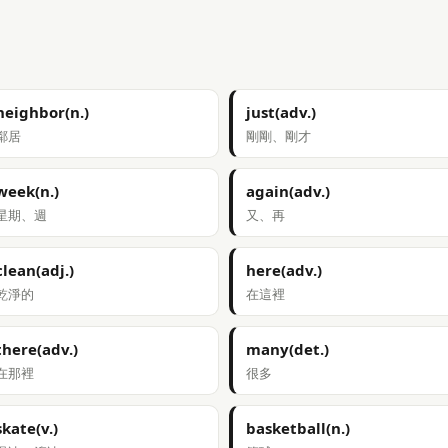
neighbor(n.)
just(adv.)
鄰居
剛剛、剛才
week(n.)
again(adv.)
星期、週
又、再
clean(adj.)
here(adv.)
乾淨的
在這裡
there(adv.)
many(det.)
在那裡
很多
skate(v.)
basketball(n.)