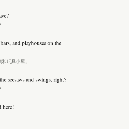
ave?
？
 bars, and playhouses on the
槓和玩具小屋。
the seesaws and swings, right?
？
d here!