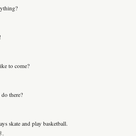
rything?
!
ike to come?
 do there?
ays skate and play basketball.
球。