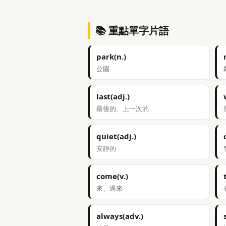
📚 重點單字片語
park(n.)
公園
last(adj.)
最後的、上一次的
quiet(adj.)
安靜的
come(v.)
來、過來
always(adv.)