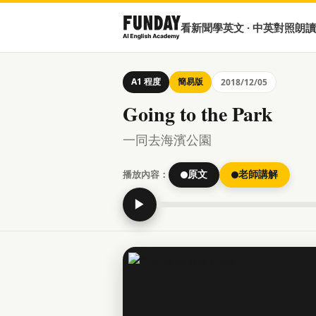
看新聞學英文 · 中英對照朗讀
A1 程度
簡易版
2018/12/05
Going to the Park
一同去海濱公園
播放內容：
原文
老師講解
▶