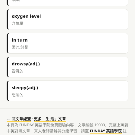
oxygen level
含氧量
in turn
因此;於是
drowsy(adj.)
昏沉的
sleepy(adj.)
想睡的
← 回文章總覽
·
更多「生 活」文章
本頁為 FUNDAY 英語學院免費體驗內容，文章編號 19009。完整上萬篇
中英對照文章、真人老師講解與分級學習，請至
FUNDAY 英語學院
註