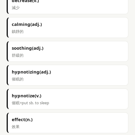
decrease(v.)
減少
calming(adj.)
鎮靜的
soothing(adj.)
舒緩的
hypnotizing(adj.)
催眠的
hypnotize(v.)
催眠=put sb. to sleep
effect(n.)
效果