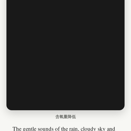
含氧量降低
The gentle sounds of the rain, cloudy sky and