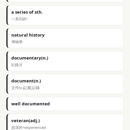
a series of sth.
一系列的~
natural history
博物學
documentary(n.)
紀錄片
document(n.)
文件(v.)記載;記錄
well documented
veteran(adj.)
資深的=experienced