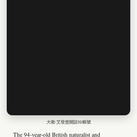
大衛‧艾登堡開設IG帳號
The 94-year-old British naturalist and