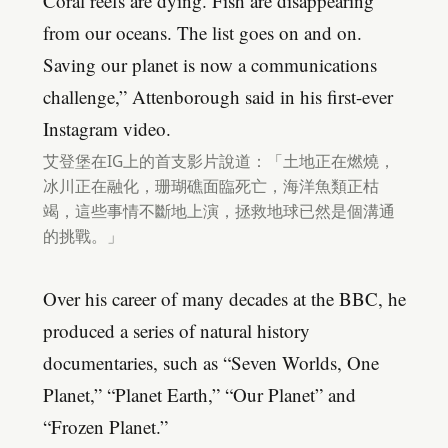
Coral reefs are dying. Fish are disappearing
from our oceans. The list goes on and on.
Saving our planet is now a communications
challenge,” Attenborough said in his first-ever
Instagram video.
艾登堡在IG上的首支影片說道：「土地正在燃燒，
冰川正在融化，珊瑚礁面臨死亡，海洋魚類正枯
竭，這些事情不斷地上演，拯救地球已然是個溝通
的挑戰。」
Over his career of many decades at the BBC, he
produced a series of natural history
documentaries, such as “Seven Worlds, One
Planet,” “Planet Earth,” “Our Planet” and
“Frozen Planet.”