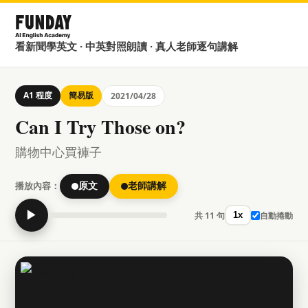
看新聞學英文 · 中英對照朗讀 · 真人老師逐句講解
A1 程度
簡易版
2021/04/28
Can I Try Those on?
購物中心買褲子
播放內容：
原文
老師講解
▶
共 11 句
自動捲動
1x