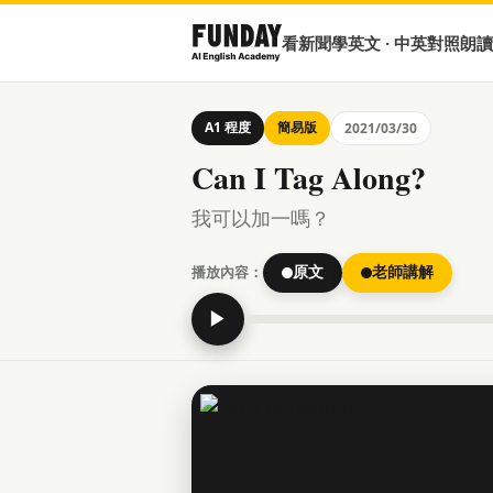
看新聞學英文 · 中英對照朗讀
A1 程度
簡易版
2021/03/30
Can I Tag Along?
我可以加一嗎？
播放內容：
原文
老師講解
▶