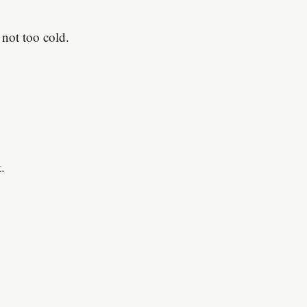
 not too cold.
.