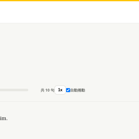
共 10 句
自動捲動
1x
him.