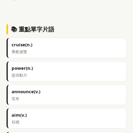
📚 重點單字片語
cruise(n.)
乘船遊覽
power(n.)
提供動力
announce(v.)
宣布
aim(v.)
目標