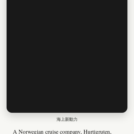
海上新動力
A Norwegian cruise company, Hurtigruten,