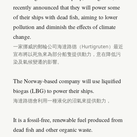
recently announced that they will power some
of their ships with dead fish, aiming to lower
pollution and diminish the effects of climate
change.
一家挪威的郵輪公司海達路德（Hurtigruten）最近
宣布將以死魚來為部分船隻提供動力，意在降低污
染及氣候變遷的影響。
The Norway-based company will use liquified
biogas (LBG) to power their ships.
海達路德會利用一種液化的沼氣來提供動力，
It is a fossil-free, renewable fuel produced from
dead fish and other organic waste.