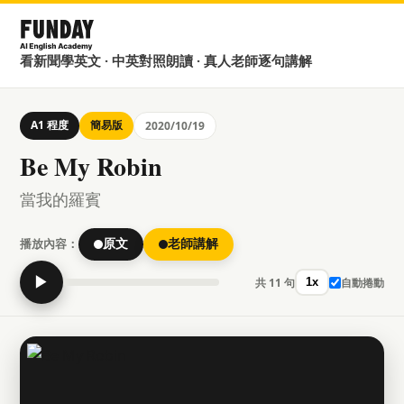
看新聞學英文 · 中英對照朗讀 · 真人老師逐句講解
A1 程度
簡易版
2020/10/19
Be My Robin
當我的羅賓
播放內容：
原文
老師講解
▶
共 11 句
自動捲動
1x