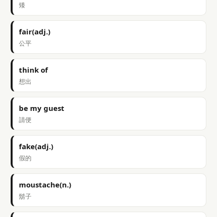
矮
fair(adj.)
公平
think of
想出
be my guest
請便
fake(adj.)
假的
moustache(n.)
鬍子