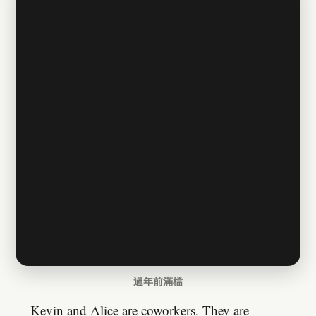
過年前滿檔
Kevin and Alice are coworkers. They are