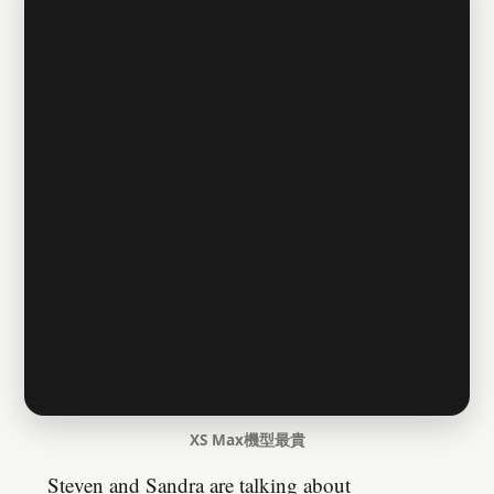
XS Max機型最貴
Steven and Sandra are talking about