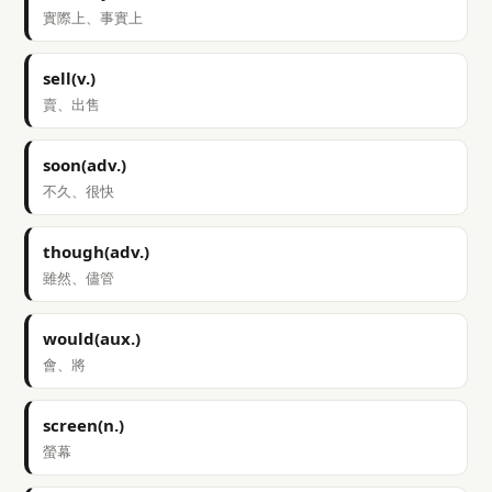
實際上、事實上
sell(v.)
賣、出售
soon(adv.)
不久、很快
though(adv.)
雖然、儘管
would(aux.)
會、將
screen(n.)
螢幕