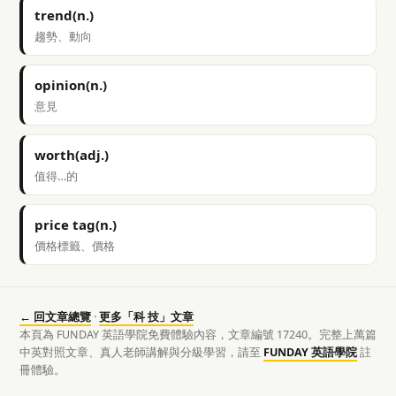
trend(n.)
趨勢、動向
opinion(n.)
意見
worth(adj.)
值得…的
price tag(n.)
價格標籤、價格
← 回文章總覽
·
更多「科 技」文章
本頁為 FUNDAY 英語學院免費體驗內容，文章編號 17240。完整上萬篇
中英對照文章、真人老師講解與分級學習，請至
FUNDAY 英語學院
註
冊體驗。