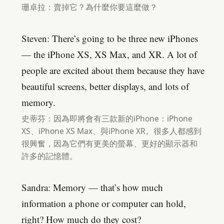
珊卓拉：賣掉它？為什麼你要這麼做？
Steven: There’s going to be three new iPhones
— the iPhone XS, XS Max, and XR. A lot of
people are excited about them because they have
beautiful screens, better displays, and lots of
memory.
史蒂芬：因為即將會有三款新的iPhone：iPhone
XS、iPhone XS Max、與iPhone XR。很多人都感到
很興奮，因為它們有更美的螢幕、更好的顯示器和
許多的記憶體。
Sandra: Memory — that’s how much
information a phone or computer can hold,
right? How much do they cost?