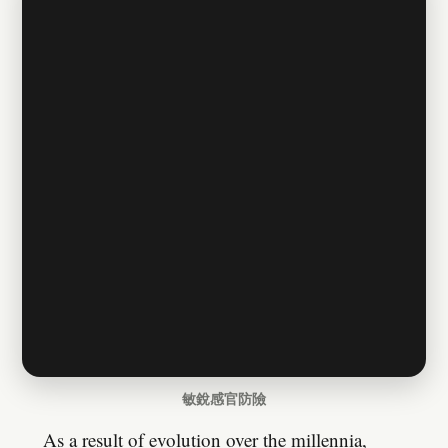
敏銳感官防險
As a result of evolution over the millennia,