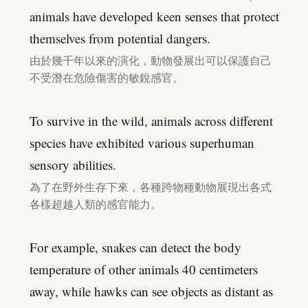
animals have developed keen senses that protect
themselves from potential dangers.
由於幾千年以來的演化，動物發展出可以保護自己
不受潛在危險傷害的敏銳感官。
To survive in the wild, animals across different
species have exhibited various superhuman
sensory abilities.
為了在野外生存下來，各種跨物種動物展現出各式
各樣超越人類的感官能力。
For example, snakes can detect the body
temperature of other animals 40 centimeters
away, while hawks can see objects as distant as