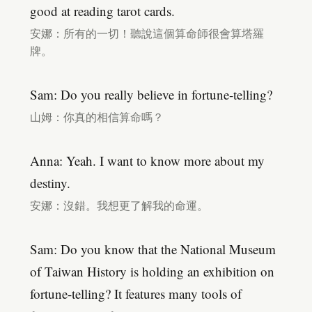
good at reading tarot cards.
安娜：所有的一切！聽說這個算命師很會算塔羅
牌。
Sam: Do you really believe in fortune-telling?
山姆：你真的相信算命嗎？
Anna: Yeah. I want to know more about my
destiny.
安娜：沒錯。我想更了解我的命運。
Sam: Do you know that the National Museum
of Taiwan History is holding an exhibition on
fortune-telling? It features many tools of