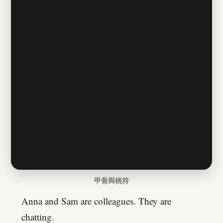
甲骨與桃符
Anna and Sam are colleagues. They are
chatting.