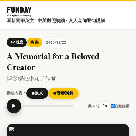
看新聞學英文 · 中英對照朗讀 · 真人老師逐句講解
A2 程度
娛 樂
2018/11/23
A Memorial for a Beloved
Creator
悼念櫻桃小丸子作者
播放內容：
原文
老師講解
▶
共 9 句
自動捲動
1x