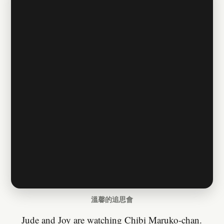
溫馨的追思會
Jude and Joy are watching Chibi Maruko-chan.