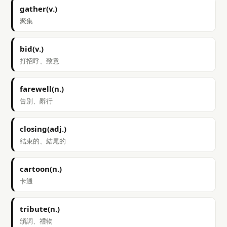
gather(v.)
聚集
bid(v.)
打招呼、致意
farewell(n.)
告別、辭行
closing(adj.)
結束的、結尾的
cartoon(n.)
卡通
tribute(n.)
頌詞、禮物