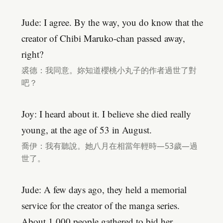
Jude: I agree. By the way, you do know that the
creator of Chibi Maruko-chan passed away,
right?
裘德：我同意。妳知道櫻桃小丸子的作者過世了對
吧？
Joy: I heard about it. I believe she died really
young, at the age of 53 in August.
喬伊：我有聽說。她八月在相當年輕時—53歲—過
世了。
Jude: A few days ago, they held a memorial
service for the creator of the manga series.
About 1,000 people gathered to bid her