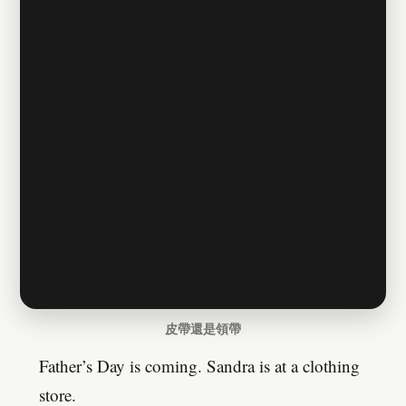
皮帶還是領帶
Father’s Day is coming. Sandra is at a clothing
store.