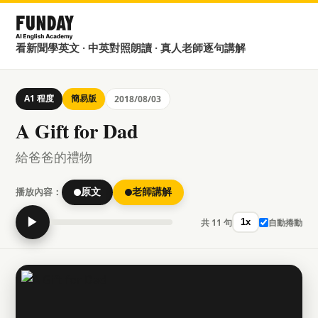
看新聞學英文 · 中英對照朗讀 · 真人老師逐句講解
A1 程度
簡易版
2018/08/03
A Gift for Dad
給爸爸的禮物
播放內容：
原文
老師講解
▶
共 11 句
自動捲動
1x