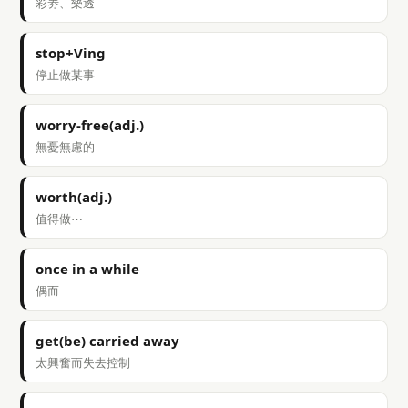
彩劵、樂透
stop+Ving
停止做某事
worry-free(adj.)
無憂無慮的
worth(adj.)
值得做⋯
once in a while
偶而
get(be) carried away
太興奮而失去控制