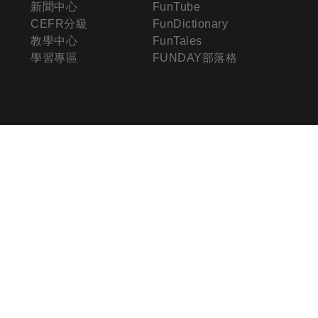
新聞中心
FunTube
CEFR分級
FunDictionary
教學中心
FunTales
學習專區
FUNDAY部落格
其他服務
政策條款
企業培訓
隱私權政策
常見問題
著作權聲明
學員心得
網路安全提醒公告
服務條款
聯絡我們